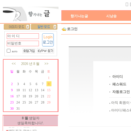
향기나는글
시낭송
로그인
<<
2026 년 8 월
>>
일
월
화
수
목
금
토
아이디
1
패스워드
2
3
4
5
6
7
8
9
10
11
12
13
14
15
자동로그인
16
17
18
19
20
21
22
아직 회원이
23
24
25
26
27
28
29
30
31
생일자가 없습니다.
아이디/패스
생일자가 없습니다.
8 월
생일자
생일자가 없습니다.
생일축하합니다!.
생일자가 없습니다.
생일자가 없습니다.