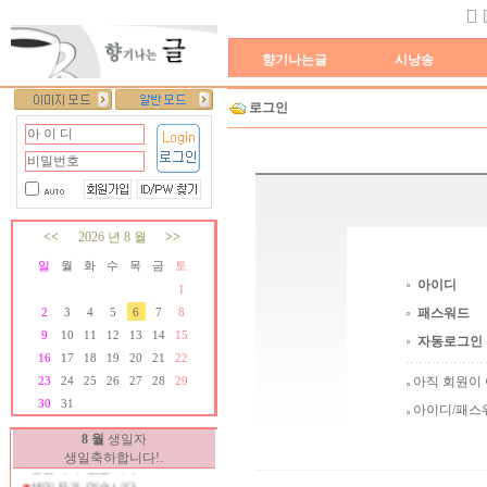
향기나는글
시낭송
로그인
<<
2026 년 8 월
>>
일
월
화
수
목
금
토
아이디
1
패스워드
2
3
4
5
6
7
8
9
10
11
12
13
14
15
자동로그인
16
17
18
19
20
21
22
아직 회원이
23
24
25
26
27
28
29
30
31
생일자가 없습니다.
아이디/패스
생일자가 없습니다.
8 월
생일자
생일자가 없습니다.
생일축하합니다!.
생일자가 없습니다.
생일자가 없습니다.