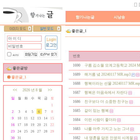
향기나는글
시낭송
좋은글_1
번호
1690
구름 김소월 모계고등학교 2024 MR
좋은글방
1689
해거름 녘 20240117 MR.mp3
좋은글_1
1688
행복이라는 선물 20240117 MR.mp
<<
2026 년 8 월
>>
1687
행복은 마음속에서 자란다
일
월
화
수
목
금
토
1686
친구보다 더 소중한 친구는
1
1685
같이 있는 행복
2
3
4
5
6
7
8
9
10
11
12
13
14
15
1684
이런 사람이 좋더라
16
17
18
19
20
21
22
1683
나를 아주 가지고 노는 그녀
23
24
25
26
27
28
29
1682
내 영혼을 담은 인생의 사계절
30
31
생일자가 없습니다.