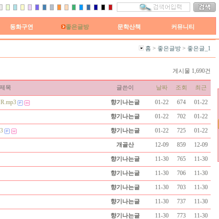
동화구연
좋은글방
문학산책
커뮤니티
홈
>
좋은글방
>
좋은글_1
게시물 1,690건
제목
글쓴이
날짜
조회
최근
.mp3
향기나는글
01-22
674
01-22
향기나는글
01-22
702
01-22
3
향기나는글
01-22
725
01-22
개골산
12-09
859
12-09
향기나는글
11-30
765
11-30
향기나는글
11-30
706
11-30
향기나는글
11-30
703
11-30
향기나는글
11-30
737
11-30
향기나는글
11-30
773
11-30