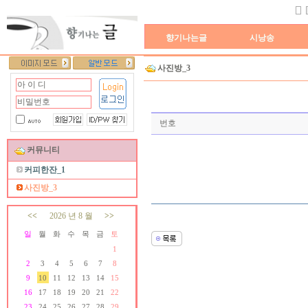
향기나는글
시낭송
사진방_3
번호
커뮤니티
커피한잔_1
사진방_3
<<
2026 년 8 월
>>
일
월
화
수
목
금
토
1
2
3
4
5
6
7
8
9
10
11
12
13
14
15
16
17
18
19
20
21
22
23
24
25
26
27
28
29