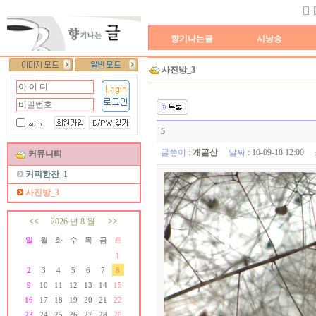
향기나는글
시낭송
사진방_3
5
글쓴이
:
개골산
날짜
: 10-09-18 12:00
커뮤니티
커피한잔_1
사진방_3
<<
2026 년 8 월
>>
일
월
화
수
목
금
토
1
2
3
4
5
6
7
8
생일자가 없습니다.
9
10
11
12
13
14
15
생일자가 없습니다.
16
17
18
19
20
21
22
생일자가 없습니다.
23
24
25
26
27
28
29