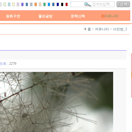
동화구연
좋은글방
문학산책
커뮤니티
홈
>
커뮤니티
>
사진방_3
조회
: 2279