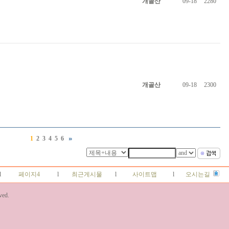
개골산
09-18
2280
개골산
09-18
2300
1
2
3
4
5
6
l
페이지4
l
최근게시물
l
사이트맵
l
오시는길
ved.