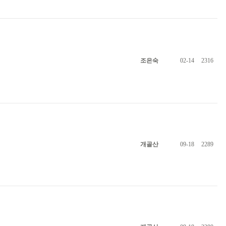
조은숙
02-14
2316
개골산
09-18
2289