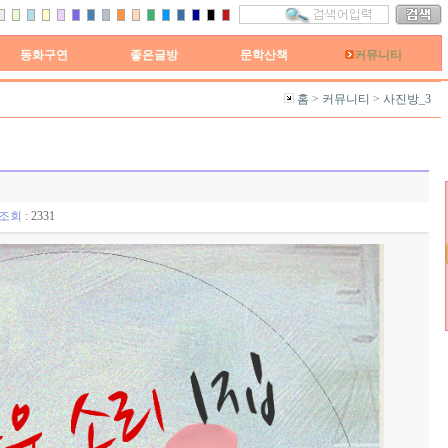
동화구연
좋은글방
문학산책
커뮤니티
홈
>
커뮤니티
>
사진방_3
조회
: 2331