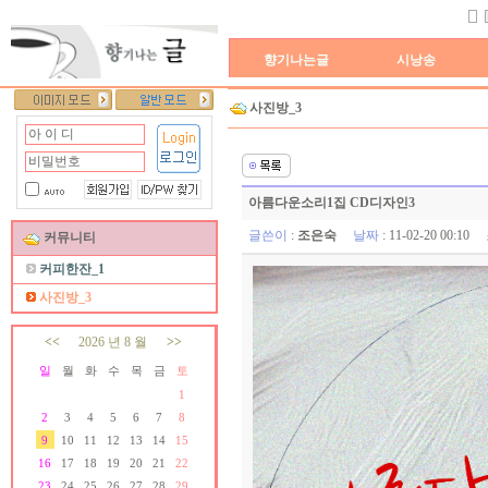
향기나는글
시낭송
사진방_3
아름다운소리1집 CD디자인3
글쓴이
:
조은숙
날짜
: 11-02-20 00:10
커뮤니티
커피한잔_1
사진방_3
<<
2026 년 8 월
>>
일
월
화
수
목
금
토
1
생일자가 없습니다.
2
3
4
5
6
7
8
생일자가 없습니다.
9
10
11
12
13
14
15
생일자가 없습니다.
생일자가 없습니다.
16
17
18
19
20
21
22
생일자가 없습니다.
23
24
25
26
27
28
29