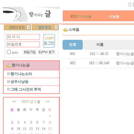
향기나는글
시낭송
스케줄
번호
이름
001
192.♡.48.35
향기나는글
002
185.♡.88.140
향기나는글
향기나는글
향기나는소리
성우시낭송
그때 그사건의 추억
<<
2025 년 3 월
>>
일
월
화
수
목
금
토
1
2
3
4
5
6
7
8
9
10
11
12
13
14
15