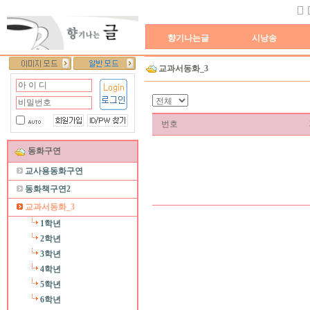
향기나는글
시낭송
교과서동화_3
번호
동화구연
교사용동화구연
동화책구연2
교과서동화_3
1학년
2학년
3학년
4학년
5학년
6학년