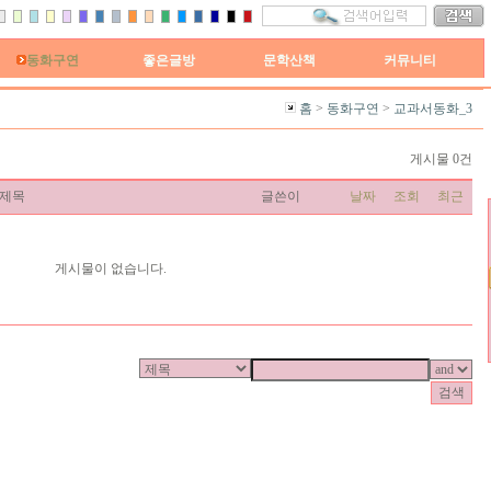
동화구연
좋은글방
문학산책
커뮤니티
홈
>
동화구연
>
교과서동화_3
게시물 0건
제목
글쓴이
날짜
조회
최근
게시물이 없습니다.