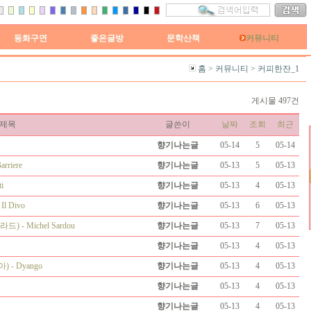
동화구연
좋은글방
문학산책
커뮤니티
홈
>
커뮤니티
>
커피한잔_1
게시물 497건
제목
글쓴이
날짜
조회
최근
향기나는글
05-14
5
05-14
rriere
향기나는글
05-13
5
05-13
i
향기나는글
05-13
4
05-13
l Divo
향기나는글
05-13
6
05-13
) - Michel Sardou
향기나는글
05-13
7
05-13
향기나는글
05-13
4
05-13
) - Dyango
향기나는글
05-13
4
05-13
향기나는글
05-13
4
05-13
향기나는글
05-13
4
05-13