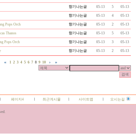
향기나는글
05-13
5
05-13
향기나는글
05-13
4
05-13
ung Pops Orch
향기나는글
05-13
2
05-13
as Thanos
향기나는글
05-13
5
05-13
ung Pops Orch
향기나는글
05-13
3
05-13
e
향기나는글
05-13
2
05-13
1
2
3
4
5
6
7
8
9
10
l
페이지4
l
최근게시물
l
사이트맵
l
오시는길
ved.