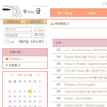
향기나는글
시낭송
커피한잔_1
번호
392
♬♪^. Jeux Des Scenes - Pierre Porte
커뮤니티
391
Emporte Moi(나를 가져요) - Alain Ba
커피한잔_1
390
Volano Le Rondini - Gigliola Cinquett
사진방_3
389
Si Tu Me Amas(나를 사랑한다면) - I
<<
2026 년 8 월
>>
388
Les Vieux Maries(노부부를 위한 발라드
일
월
화
수
목
금
토
387
Polonaise - Jon & Vangelis
1
386
Venecia Sin Ti(당신을 잃은 베네치아
2
3
4
5
6
7
8
9
10
11
12
13
14
15
385
Eternity - Steve Barakatt
16
17
18
19
20
21
22
384
Forever You & I - Ernesto Cortazar
23
24
25
26
27
28
29